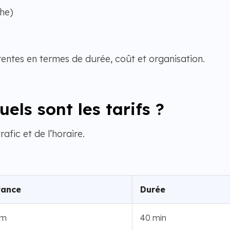
he)
rentes en termes de durée, coût et organisation.
els sont les tarifs ?
afic et de l’horaire.
tance
Durée
km
40 min