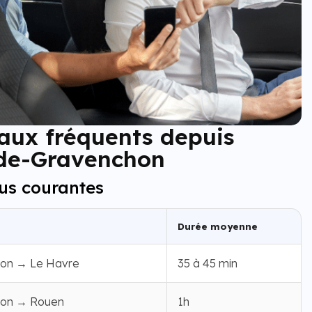
aux fréquents depuis
de-Gravenchon
lus courantes
Durée moyenne
on → Le Havre
35 à 45 min
on → Rouen
1h