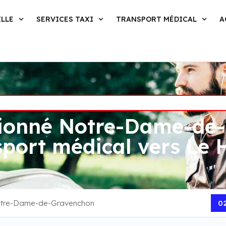
ILLE
SERVICES TAXI
TRANSPORT MÉDICAL
A
tionné Notre-Dame-de-
sport médical vers Le 
Notre-Dame-de-Gravenchon
02