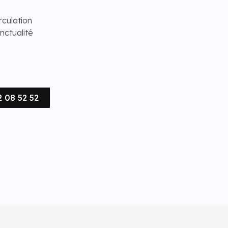
rculation
nctualité
2 08 52 52