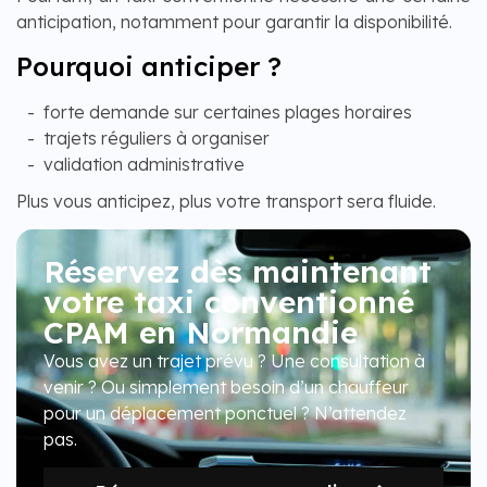
anticipation, notamment pour garantir la disponibilité.
Pourquoi anticiper ?
forte demande sur certaines plages horaires
trajets réguliers à organiser
validation administrative
Plus vous anticipez, plus votre transport sera fluide.
Réservez dès maintenant
votre taxi conventionné
CPAM en Normandie
Vous avez un trajet prévu ? Une consultation à
venir ? Ou simplement besoin d’un chauffeur
pour un déplacement ponctuel ? N’attendez
pas.