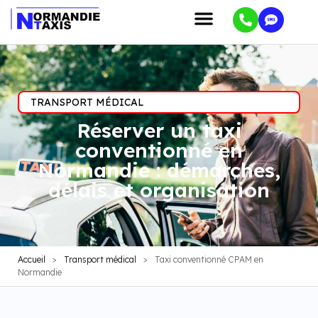
TRANSPORT MÉDICAL
Réserver un taxi
conventionné en
Normandie : démarches,
délais et organisation
Accueil
>
Transport médical
>
Taxi conventionné CPAM en
Normandie