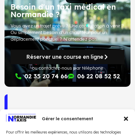
Besoin d'un taxi médical en
Normandie ?
Vous avez un trajet prévu ? Une consultation à venir ?
Ou simplement besoin d’un chauffeur pour un
déplacement ponctuel ?
N’attendez pas
.
Réserver une course en ligne
ou contactez-nous par téléphone
02 35 20 74 66
06 22 08 52 52
Gérer le consentement
Pour offrir les meilleures expériences, nous utilisons des technologies