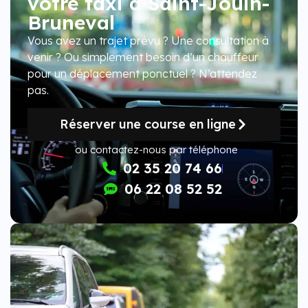
votre taxi à Saint-Jouin-
Bruneval
Vous avez un trajet prévu ? Une consultation à
venir ? Ou simplement besoin d’un chauffeur
pour un déplacement ponctuel ? N’attendez
pas.
Réserver une course en ligne
ou contactez-nous par téléphone
02 35 20 74 66
06 22 08 52 52