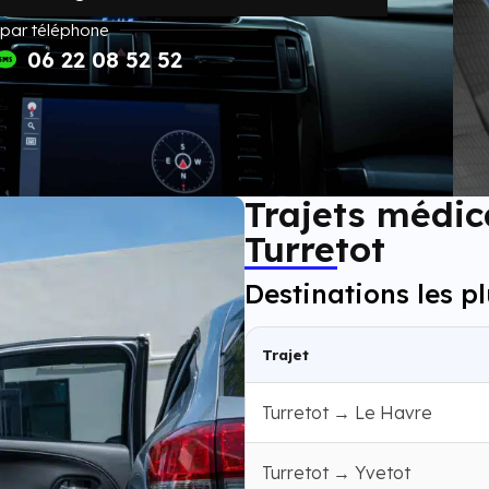
 par téléphone
06 22 08 52 52
Trajets médic
Turretot
Destinations les p
Trajet
Turretot → Le Havre
Turretot → Yvetot