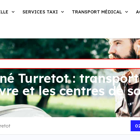
ILLE
SERVICES TAXI
TRANSPORT MÉDICAL
A
né Turretot : transport
re et les centres de s
retot
02