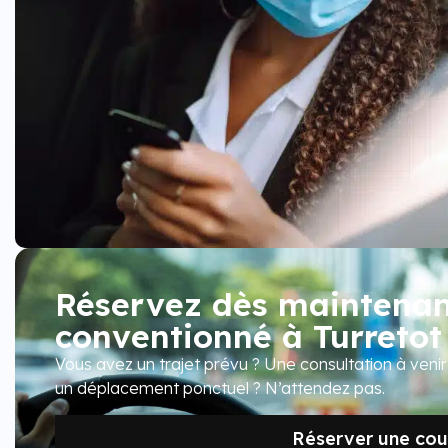
Réservez dès maintenant
conventionné à Turretot
Vous avez un trajet prévu ? Une consultation à veni
un déplacement ponctuel ? N’attendez pas.
Réserver une cour