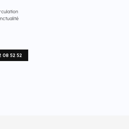
rculation
nctualité
2 08 52 52