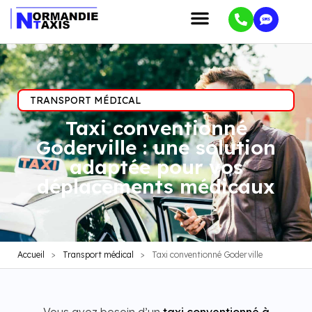
TRANSPORT MÉDICAL
Taxi conventionné
Goderville : une solution
adaptée pour vos
déplacements médicaux
Accueil
>
Transport médical
>
Taxi conventionné Goderville