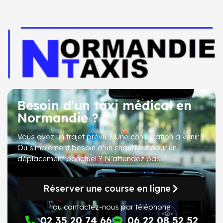
Besoin d'un taxi médical en
Normandie ?
Vous avez un trajet prévu ? Une consultation à venir ?
Ou simplement besoin d’un chauffeur pour un
déplacement ponctuel ?
N’attendez pas
.
Réserver une course en ligne
ou contactez-nous par téléphone
02 35 20 74 66
06 22 08 52 52