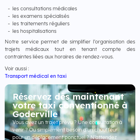
les consultations médicales
les examens spécialisés
les traitements réguliers
les hospitalisations
Notre service permet de simplifier l’organisation des
trajets médicaux tout en tenant compte des
contraintes liées aux horaires de rendez-vous.
Voir aussi :
Transport médical en taxi
Réservez dès maintenant
votre taxi conventionné à
Goderville
Vous avez un trajet prévu ? Une consultation à
venir ? Ou simplement besoin d’un chauffeur
pour un déplacement ponctuel ? N’attendez