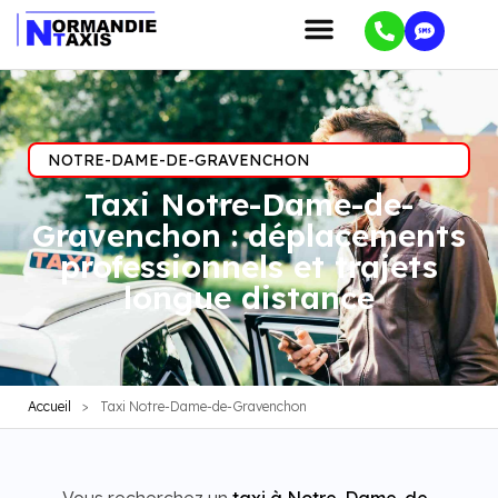
NOTRE-DAME-DE-GRAVENCHON
Taxi Notre-Dame-de-
Gravenchon : déplacements
professionnels et trajets
longue distance
Accueil
>
Taxi Notre-Dame-de-Gravenchon