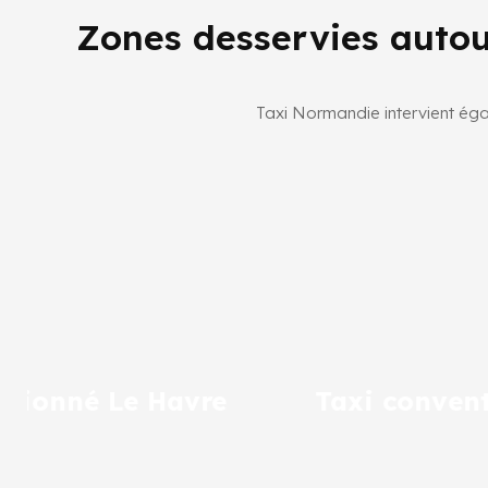
Zones desservies autou
Taxi Normandie intervient éga
Taxi conventionné Yvetot