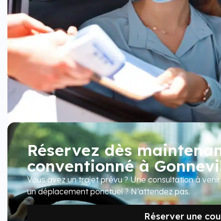
Réservez dès maintenant
conventionné à Gonnevil
Vous avez un trajet prévu ? Une consultation à veni
un déplacement ponctuel ? N’attendez pas.
Réserver une cour