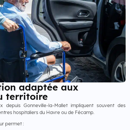
tion adaptée aux
 territoire
 depuis Gonneville-la-Mallet impliquent souvent des
 centres hospitaliers du Havre ou de Fécamp.
ur permet :