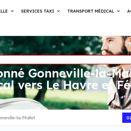
ILLE
SERVICES TAXI
TRANSPORT MÉDICAL
A
onné Gonneville-la-Mall
al vers Le Havre et 
neville-la-Mallet
02