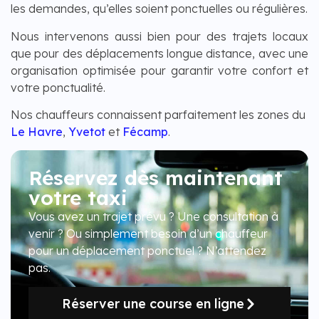
les demandes, qu’elles soient ponctuelles ou régulières.
Nous intervenons aussi bien pour des trajets locaux
que pour des déplacements longue distance, avec une
organisation optimisée pour garantir votre confort et
votre ponctualité.
Nos chauffeurs connaissent parfaitement les zones du
Le Havre
,
Yvetot
et
Fécamp
.
Réservez dès maintenant
votre taxi
Vous avez un trajet prévu ? Une consultation à
venir ? Ou simplement besoin d’un chauffeur
pour un déplacement ponctuel ? N’attendez
pas.
Réserver une course en ligne