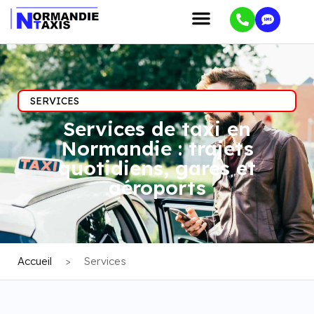
SERVICES
Services de taxi en
Normandie : trajets
quotidiens, gares et
aéroports
Accueil
>
Services