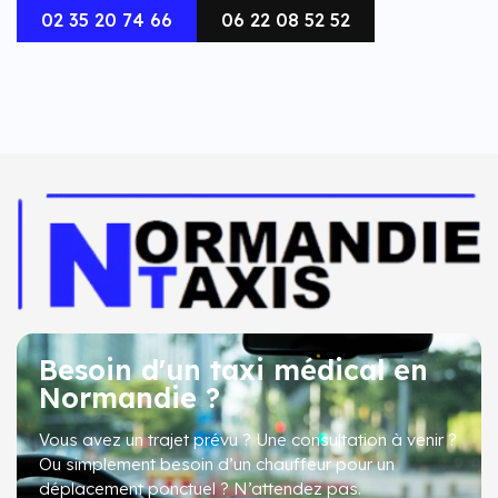
02 35 20 74 66
06 22 08 52 52
Besoin d'un taxi médical en
Normandie ?
Vous avez un trajet prévu ? Une consultation à venir ?
Ou simplement besoin d’un chauffeur pour un
déplacement ponctuel ?
N’attendez pas
.