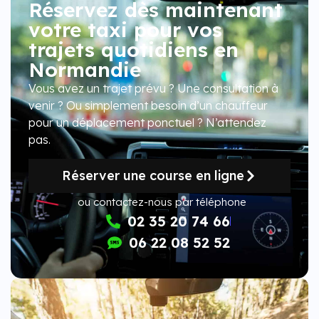
Réservez dès maintenant
votre taxi pour vos
trajets quotidiens en
Normandie
Vous avez un trajet prévu ? Une consultation à
venir ? Ou simplement besoin d’un chauffeur
pour un déplacement ponctuel ? N’attendez
pas.
Réserver une course en ligne
ou contactez-nous par téléphone
02 35 20 74 66
06 22 08 52 52