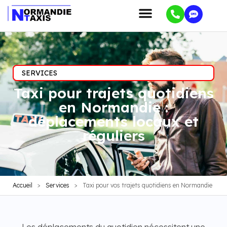
SERVICES
Taxi pour trajets quotidiens
en Normandie :
déplacements locaux et
réguliers
Accueil
>
Services
>
Taxi pour vos trajets quotidiens en Normandie