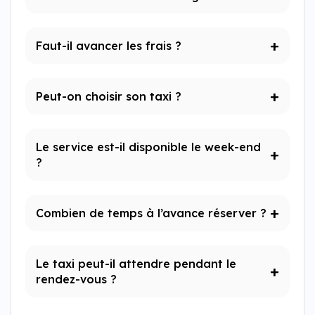
Il peut être pris en charge à 100% ou partiellement
Faut-il avancer les frais ?
selon votre situation.
Dans certains cas non, grâce au tiers payant.
Peut-on choisir son taxi ?
Oui, à condition qu’il soit conventionné CPAM.
Le service est-il disponible le week-end
?
Oui, Taxi Normandie est disponible 7j/7.
Combien de temps à l’avance réserver ?
Idéalement 24 à 48h avant le rendez-vous.
Le taxi peut-il attendre pendant le
rendez-vous ?
Oui, sur demande lors de la réservation.