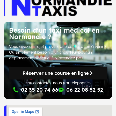
Besoin d'un taxi médical en
Normandie ?
Vous avez un trajet prévu ? Une consultation à venir ?
Ou simplement besoin d’un chauffeur pour un
déplacement ponctuel ?
N’attendez pas
.
Réserver une course en ligne
ou contactez-nous par téléphone
02 35 20 74 66
06 22 08 52 52