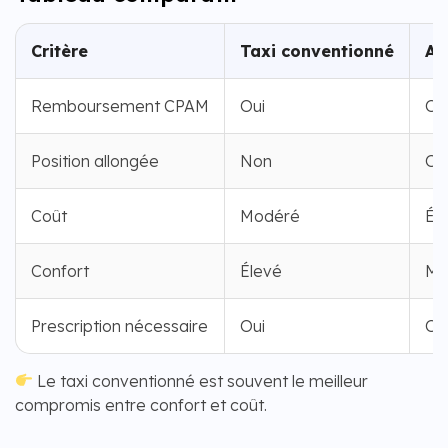
Critère
Taxi conventionné
Am
Remboursement CPAM
Oui
Ou
Position allongée
Non
Ou
Coût
Modéré
Él
Confort
Élevé
Mé
Prescription nécessaire
Oui
Ou
Le taxi conventionné est souvent le meilleur
compromis entre confort et coût.